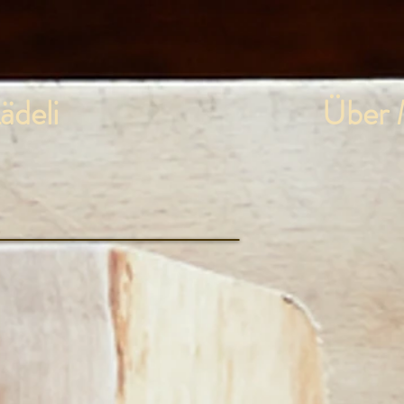
ädeli
Über 