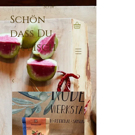
Scroll
Schön
dass Du
da bisch